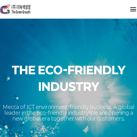
INTRODUCE
About Us
바이오-미네랄
실적 및 인증현황
음식물처리기
THE ECO-FRIENDLY
오시는길
재난안전키트
INDUSTRY
CONTACT
Mecca of ICT environment-friendly business. A global
leader in the eco-friendly industry!
We are opening a
쇼핑몰
new global era together with our customers.